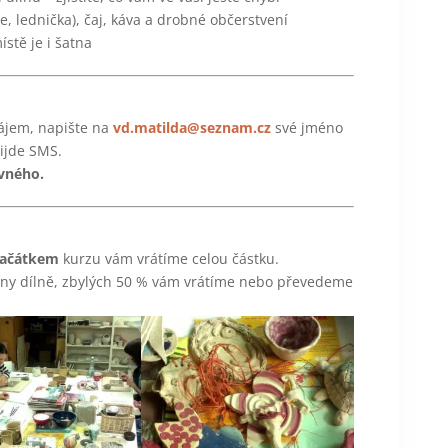
e, lednička), čaj, káva a drobné občerstvení
stě je i šatna
zájem, napište na
vd.matilda@seznam.cz
své jméno
řijde SMS.
ovného.
 začátkem
kurzu vám vrátíme celou částku.
eny dílně, zbylých 50 % vám vrátíme nebo převedeme