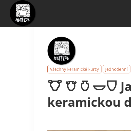
Všechny keramické kurzy
Jednodenní
𐃭 𐃢 𐃡 𐃬𐃴 J
keramickou dí