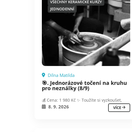
VŠECHNY KERAMICKÉ KURZY
JEDNODENNÍ
Dílna Matilda
🎯. Jednorázové točení na kruhu
pro neználky (8/9)
💰 Cena: 1 980 Kč ✨ Toužíte si vyzkoušet,
8. 9. 2026
VÍCE