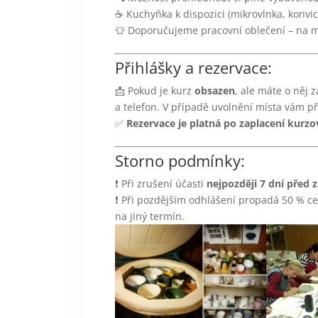
☕ Kuchyňka k dispozici (mikrovlnka, konvic
👕 Doporučujeme pracovní oblečení – na mí
Přihlášky a rezervace:
📩 Pokud je kurz
obsazen
, ale máte o něj 
a telefon. V případě uvolnění místa vám p
✅
Rezervace je platná po zaplacení kurz
Storno podmínky:
❗ Při zrušení účasti
nejpozději 7 dní před
❗ Při pozdějším odhlášení propadá 50 % c
na jiný termín.