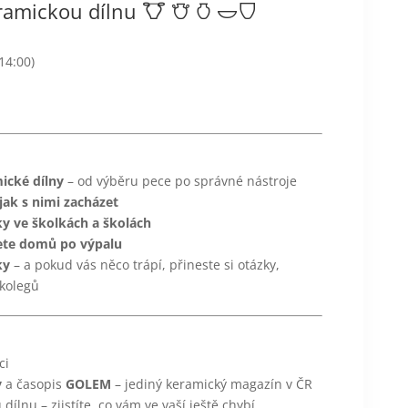
keramickou dílnu 𐃭 𐃢 𐃡 𐃬𐃴
14:00)
ické dílny
– od výběru pece po správné nástroje
 jak s nimi zacházet
y ve školkách a školách
sete domů po výpalu
ky
– a pokud vás něco trápí, přineste si otázky,
 kolegů
ci
y
a časopis
GOLEM
– jediný keramický magazín v ČR
ílnu – zjistíte, co vám ve vaší ještě chybí