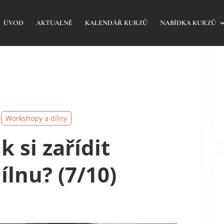
ÚVOD
AKTUALNĚ
KALENDÁŘ KURZŮ
NABÍDKA KURZŮ
Workshopy a dílny
ak si zařídit
lnu? (7/10)