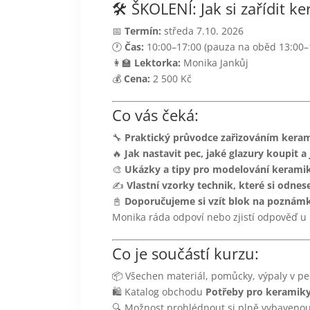
🛠️ ŠKOLENÍ: Jak si zařídit 
📅
Termín:
středa 7.10. 2026
🕐
Čas:
10:00–17:00 (pauza na oběd 13:00–
👩‍🏫
Lektorka:
Monika Jankůj
💰
Cena:
2 500 Kč
Co vás čeká:
🔧
Praktický průvodce zařizováním keram
🔥
Jak nastavit pec, jaké glazury koupit a
🎨
Ukázky a tipy pro modelování keramik
✍️
Vlastní vzorky technik, které si odne
📓
Doporučujeme si vzít blok na poznám
Monika ráda odpoví nebo zjistí odpověď u
Co je součástí kurzu:
📦 Všechen materiál, pomůcky, výpaly v pe
🛍️ Katalog obchodu
Potřeby pro keramik
🔍 Možnost prohlédnout si plně vybavenou d