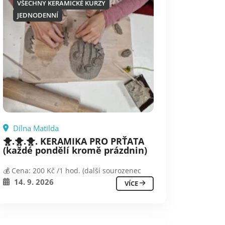
VŠECHNY KERAMICKÉ KURZY
JEDNODENNÍ
Dílna Matilda
🐥.🐥.🐥. KERAMIKA PRO PRŤATA
(každé pondělí kromě prázdnin)
💰 Cena: 200 Kč /1 hod. (další sourozenec
14. 9. 2026
VÍCE