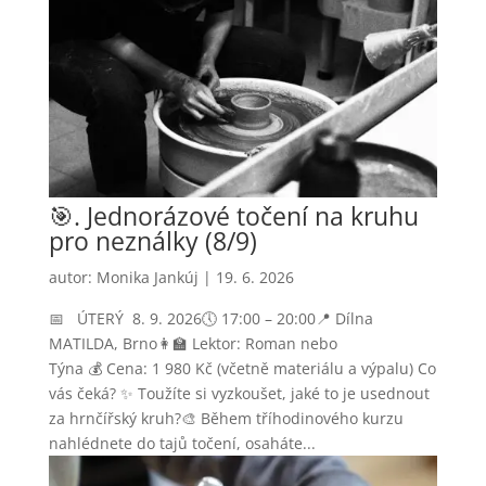
🎯. Jednorázové točení na kruhu
pro neználky (8/9)
autor:
Monika Jankúj
|
19. 6. 2026
📅 ÚTERÝ 8. 9. 2026🕔 17:00 – 20:00📍 Dílna
MATILDA, Brno👩‍🏫 Lektor: Roman nebo
Týna 💰 Cena: 1 980 Kč (včetně materiálu a výpalu) Co
vás čeká? ✨ Toužíte si vyzkoušet, jaké to je usednout
za hrnčířský kruh?🎨 Během tříhodinového kurzu
nahlédnete do tajů točení, osaháte...