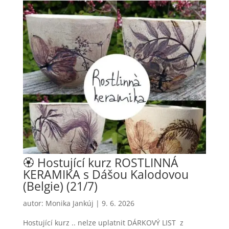
🏵️ Hostující kurz ROSTLINNÁ
KERAMIKA s Dášou Kalodovou
(Belgie) (21/7)
autor:
Monika Jankúj
|
9. 6. 2026
Hostující kurz .. nelze uplatnit DÁRKOVÝ LIST z