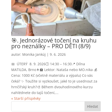
🎯. Jednorázové točení na kruhu
pro neználky – PRO DĚTI (8/9)
autor:
Monika Jankúj
|
9. 6. 2026
📅 ÚTERÝ 8. 9. 2026🕔 14:30 – 16:30📍 Dílna
MATILDA, Brno👩‍🏫 Lektor: Nataša nebo MO.nika 💰
Cena: 1000 Kč (včetně materiálu a výpalu) Co vás
čeká? ✨ Toužíte si vyzkoušet, jaké to je usednout za
hrnčířský kruh?🎨 Během dvouhodinového kurzu
nahlédnete do tajů točení,...
« Starší příspěvky
Hledat