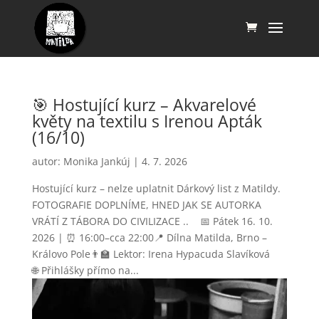
🎯 Hostující kurz – Akvarelové
květy na textilu s Irenou Apták
(16/10)
autor:
Monika Jankúj
|
4. 7. 2026
Hostující kurz – nelze uplatnit Dárkový list z Matildy.
FOTOGRAFIE DOPLNÍME, HNED JAK SE AUTORKA
VRÁTÍ Z TÁBORA DO CIVILIZACE .. 📅 Pátek 16. 10.
2026 | ⏰ 16:00–cca 22:00📍 Dílna Matilda, Brno –
Královo Pole👨‍🏫 Lektor: Irena Hypacuda Slavíková
🌐 Přihlášky přímo na...