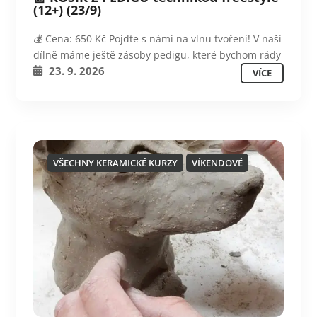
(12+) (23/9)
💰 Cena: 650 Kč Pojďte s námi na vlnu tvoření! V naší
dílně máme ještě zásoby pedigu, které bychom rády
23. 9. 2026
VÍCE
VŠECHNY KERAMICKÉ KURZY
VÍKENDOVÉ