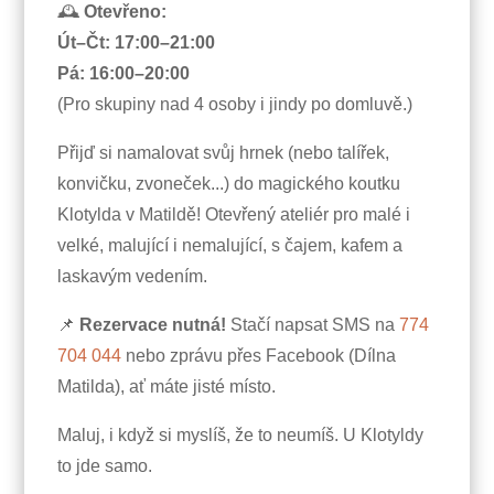
🕰
Otevřeno:
Út–Čt: 17:00–21:00
Pá: 16:00–20:00
(Pro skupiny nad 4 osoby i jindy po domluvě.)
Přijď si namalovat svůj hrnek (nebo talířek,
konvičku, zvoneček...) do magického koutku
Klotylda v Matildě! Otevřený ateliér pro malé i
velké, malující i nemalující, s čajem, kafem a
laskavým vedením.
📌
Rezervace nutná!
Stačí napsat SMS na
774
704 044
nebo zprávu přes Facebook (Dílna
Matilda), ať máte jisté místo.
Maluj, i když si myslíš, že to neumíš. U Klotyldy
to jde samo.