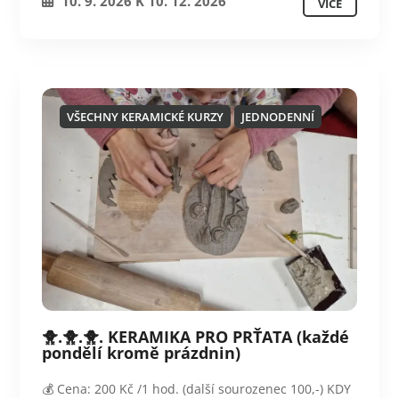
10. 9. 2026
K
10. 12. 2026
VÍCE
VŠECHNY KERAMICKÉ KURZY
JEDNODENNÍ
🐥.🐥.🐥. KERAMIKA PRO PRŤATA (každé
pondělí kromě prázdnin)
💰 Cena: 200 Kč /1 hod. (další sourozenec 100,-) KDY