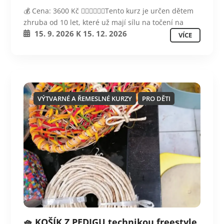
💰 Cena: 3600 Kč 💁‍♀️💁‍♀️💁‍♀️Tento kurz je určen dětem
zhruba od 10 let, které už mají sílu na točení na
15. 9. 2026
K
15. 12. 2026
VÍCE
VÝTVARNÉ A ŘEMESLNÉ KURZY
PRO DĚTI
🧺 KOŠÍK Z PEDIGU technikou freestyle