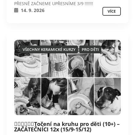
PŘESNĚ ZAČNEME UPŘESNÍME 3/9 !!!!!!!
14. 9. 2026
VÍCE
VŠECHNY KERAMICKÉ KURZY
PRO DĚTI
💁‍♀️💁‍♀️💁‍♀️Točení na kruhu pro děti (10+) –
ZAČÁTEČNÍCI 12x (15/9-15/12)