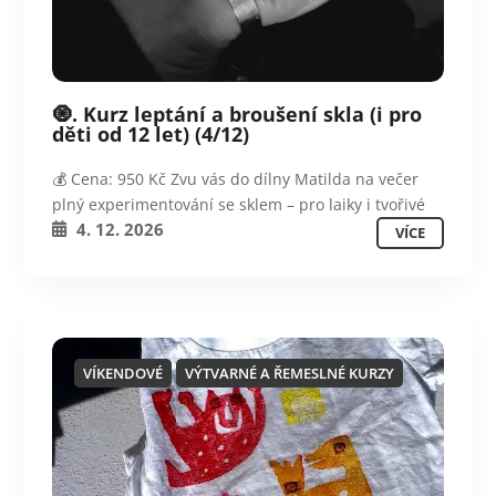
🧿. Kurz leptání a broušení skla (i pro
děti od 12 let) (4/12)
💰 Cena: 950 Kč Zvu vás do dílny Matilda na večer
plný experimentování se sklem – pro laiky i tvořivé
4. 12. 2026
VÍCE
VÍKENDOVÉ
VÝTVARNÉ A ŘEMESLNÉ KURZY