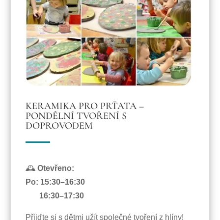
KERAMIKA PRO PRŤATA –
PONDĚLNÍ TVOŘENÍ S
DOPROVODEM
🕰
Otevřeno:
Po: 15:30–16:30
16:30–17:30
Přijďte si s dětmi užít společné tvoření z hlíny!