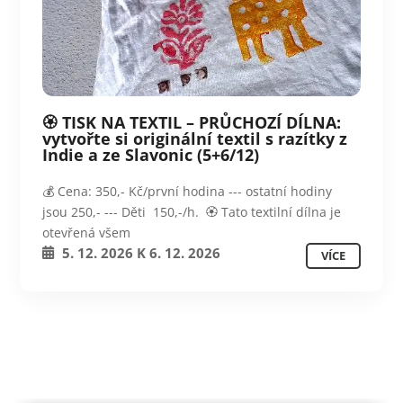
🏵️ TISK NA TEXTIL – PRŮCHOZÍ DÍLNA:
vytvořte si originální textil s razítky z
Indie a ze Slavonic (5+6/12)
💰 Cena: 350,- Kč/první hodina --- ostatní hodiny
jsou 250,- --- Děti 150,-/h. 🏵️ Tato textilní dílna je
otevřená všem
5. 12. 2026
K
6. 12. 2026
VÍCE