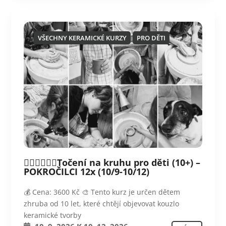
VŠECHNY KERAMICKÉ KURZY
PRO DĚTI
💁‍♀️💁‍♀️💁‍♀️Točení na kruhu pro děti (10+) –
POKROČILCI 12x (10/9-10/12)
💰 Cena: 3600 Kč 🎨 Tento kurz je určen dětem
zhruba od 10 let, které chtějí objevovat kouzlo
keramické tvorby