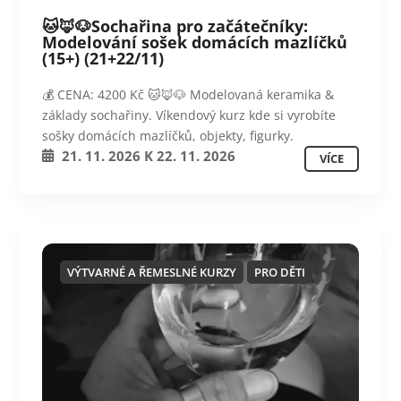
🐱🦊🐶Sochařina pro začátečníky:
Modelování sošek domácích mazlíčků
(15+) (21+22/11)
💰 CENA: 4200 Kč 🐱🦊🐶 Modelovaná keramika &
základy sochařiny. Víkendový kurz kde si vyrobíte
sošky domácích mazlíčků, objekty, figurky.
21. 11. 2026
K
22. 11. 2026
VÍCE
VÝTVARNÉ A ŘEMESLNÉ KURZY
PRO DĚTI