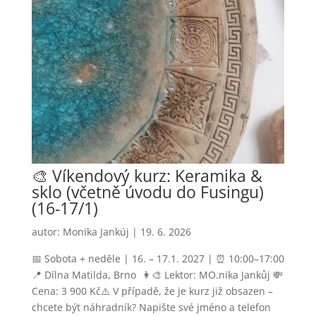
🎨 Víkendový kurz: Keramika &
sklo (včetně úvodu do Fusingu)
(16-17/1)
autor:
Monika Jankúj
|
19. 6. 2026
📅 Sobota + neděle | 16. – 17.1. 2027 | ⏰ 10:00–17:00
📍 Dílna Matilda, Brno 👩‍🎨 Lektor: MO.nika Jankůj 💸
Cena: 3 900 Kč⚠️ V případě, že je kurz již obsazen –
chcete být náhradník? Napište své jméno a telefon