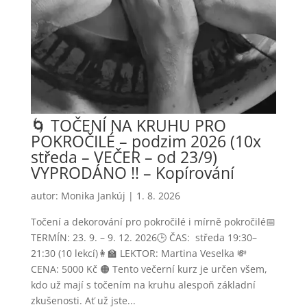
🌀 TOČENÍ NA KRUHU PRO
POKROČILÉ – podzim 2026 (10x
středa – VEČER – od 23/9)
VYPRODÁNO !! – Kopírování
autor:
Monika Jankúj
|
1. 8. 2026
Točení a dekorování pro pokročilé i mírně pokročilé📅
TERMÍN: 23. 9. – 9. 12. 2026🕒 ČAS: středa 19:30–
21:30 (10 lekcí)👩‍🏫 LEKTOR: Martina Veselka 💸
CENA: 5000 Kč 🟠 Tento večerní kurz je určen všem,
kdo už mají s točením na kruhu alespoň základní
zkušenosti. Ať už jste...