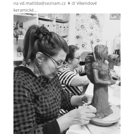
na vd.matilda@seznam.cz 👩‍🎨 Víkendové
keramické...