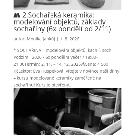
👥 2.Sochařská keramika:
modelování objektů, základy
sochařiny (6x pondělí od 2/11)
autor:
Monika Jankúj
|
1. 8. 2026
* SOCHAŘINA – modelování objektů, kachlí, soch
Podzim 2026 / 6x pondělní večer / 18:00–
21:00Termín: 2. 11. – 14. 12. 2026💰Cena: 4 500
KčLektor: Eva Huspeková Vítejte v novince naší dílny
– kurzu modelované keramiky zaměřené na
sochařinu! Kurz je otevřený...