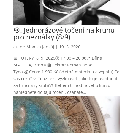
🎯. Jednorázové točení na kruhu
pro neználky (8/9)
autor:
Monika Jankúj
|
19. 6. 2026
📅 ÚTERÝ 8. 9. 2026🕔 17:00 – 20:00📍 Dílna
MATILDA, Brno👩‍🏫 Lektor: Roman nebo
Týna 💰 Cena: 1 980 Kč (včetně materiálu a výpalu) Co
vás čeká? ✨ Toužíte si vyzkoušet, jaké to je usednout
za hrnčířský kruh?🎨 Během tříhodinového kurzu
nahlédnete do tajů točení, osaháte...