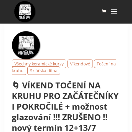
Všechny keramické kurzy
Víkendové
Točení na
kruhu
Sklářská dílna
🌀 VÍKEND TOČENÍ NA
KRUHU PRO ZAČÁTEČNÍKY
I POKROČILÉ + možnost
glazování !!! ZRUŠENO !!
nový termín 12+13/7