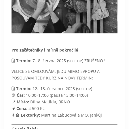
Pro začátečníky i mírně pokročilé
🗓️
Termín:
7.–8. června 2025 (so + ne) ZRUŠENO !!
VELICE SE OMLOUVÁM, JEDU MIMO EVROPU A
POSOUVÁM TEDY KURZ NA NOVÝ TERMÍN:
🗓️
Termín:
12.–13. července 2025 (so + ne)
⏰
Čas:
10:00–17:00 (pauza 13:00–14:00)
📍
Místo:
Dílna Matilda, BRNO
💰
Cena:
4 500 Kč
👩‍🏫
Lektorky:
Martina Labudová a MO. Jankůj