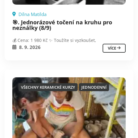
Dílna Matilda
🎯. Jednorázové točení na kruhu pro
neználky (8/9)
💰 Cena: 1 980 Kč ✨ Toužíte si vyzkoušet,
8. 9. 2026
VÍCE
VŠECHNY KERAMICKÉ KURZY
JEDNODENNÍ