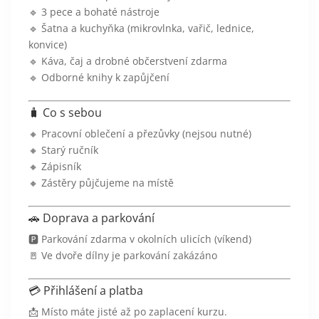
🔹 3 pece a bohaté nástroje
🔹 Šatna a kuchyňka (mikrovlnka, vařič, lednice,
konvice)
🔹 Káva, čaj a drobné občerstvení zdarma
🔹 Odborné knihy k zapůjčení
🧳 Co s sebou
🔸 Pracovní oblečení a přezůvky (nejsou nutné)
🔸 Starý ručník
🔸 Zápisník
🔸 Zástěry půjčujeme na místě
🚗 Doprava a parkování
🅿️ Parkování zdarma v okolních ulicích (víkend)
🚪 Ve dvoře dílny je parkování zakázáno
💳 Přihlášení a platba
📩 Místo máte jisté až po zaplacení kurzu.