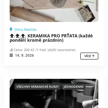
Dílna Matilda
🐥.🐥.🐥. KERAMIKA PRO PRŤATA (každé
pondělí kromě prázdnin)
💰 Cena: 200 Kč /1 hod. (další sourozenec
14. 9. 2026
VÍCE
VŠECHNY KERAMICKÉ KURZY
JEDNODENNÍ