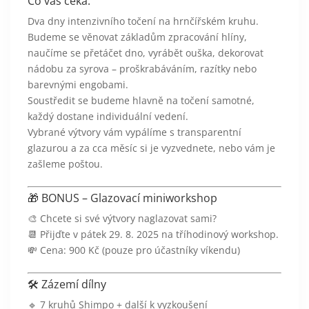
Co vás čeká:
Dva dny intenzivního točení na hrnčířském kruhu.
Budeme se věnovat základům zpracování hlíny,
naučíme se přetáčet dno, vyrábět ouška, dekorovat
nádobu za syrova – proškrabáváním, razítky nebo
barevnými engobami.
Soustředit se budeme hlavně na točení samotné,
každý dostane individuální vedení.
Vybrané výtvory vám vypálíme s transparentní
glazurou a za cca měsíc si je vyzvednete, nebo vám je
zašleme poštou.
🎁 BONUS – Glazovací miniworkshop
🎨 Chcete si své výtvory naglazovat sami?
📆 Přijďte v pátek 29. 8. 2025 na tříhodinový workshop.
💸 Cena: 900 Kč (pouze pro účastníky víkendu)
🛠️ Zázemí dílny
🔹 7 kruhů Shimpo + další k vyzkoušení