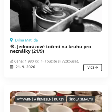
Dílna Matilda
🎯. Jednorázové točení na kruhu pro
neználky (21/9)
💰 Cena: 1 980 Kč ✨ Toužíte si vyzkoušet,
21. 9. 2026
VÍCE
VÝTVARNÉ A ŘEMESLNÉ KURZY
ŠKOLA SMALTU