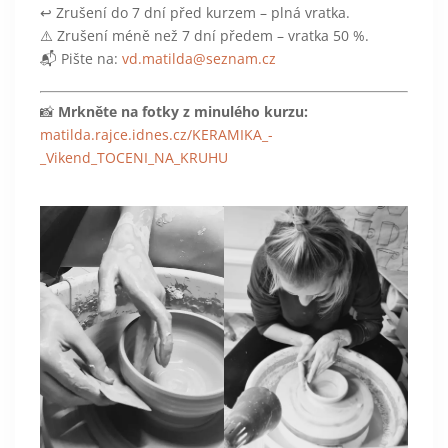
↩️ Zrušení do 7 dní před kurzem – plná vratka.
⚠️ Zrušení méně než 7 dní předem – vratka 50 %.
📬 Pište na:
vd.matilda@seznam.cz
📸
Mrkněte na fotky z minulého kurzu:
matilda.rajce.idnes.cz/KERAMIKA_-
_Vikend_TOCENI_NA_KRUHU