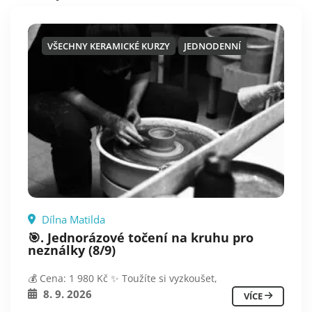
VŠECHNY KERAMICKÉ KURZY
JEDNODENNÍ
Dílna Matilda
🎯. Jednorázové točení na kruhu pro
neználky (8/9)
💰 Cena: 1 980 Kč ✨ Toužíte si vyzkoušet,
8. 9. 2026
VÍCE