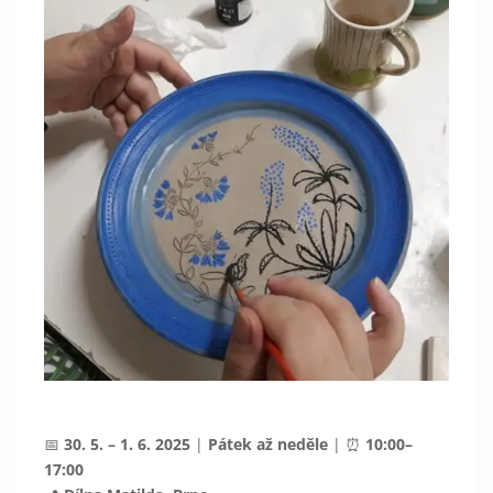
📅
30. 5. – 1. 6. 2025
|
Pátek až neděle
| ⏰
10:00–
17:00