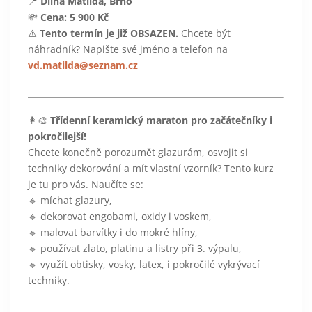
📍
Dílna Matilda, Brno
💸
Cena: 5 900 Kč
⚠️
Tento termín je již OBSAZEN.
Chcete být
náhradník? Napište své jméno a telefon na
vd.matilda@seznam.cz
👩‍🎨
Třídenní keramický maraton pro začátečníky i
pokročilejší!
Chcete konečně porozumět glazurám, osvojit si
techniky dekorování a mít vlastní vzorník? Tento kurz
je tu pro vás. Naučíte se:
🔹 míchat glazury,
🔹 dekorovat engobami, oxidy i voskem,
🔹 malovat barvítky i do mokré hlíny,
🔹 používat zlato, platinu a listry při 3. výpalu,
🔹 využít obtisky, vosky, latex, i pokročilé vykrývací
techniky.