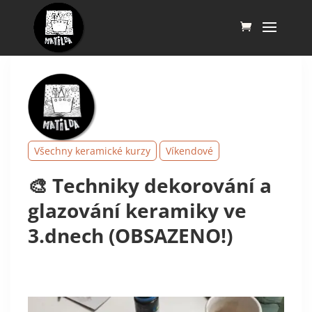
Všechny keramické kurzy
Víkendové
🎨 Techniky dekorování a
glazování keramiky ve
3.dnech (OBSAZENO!)