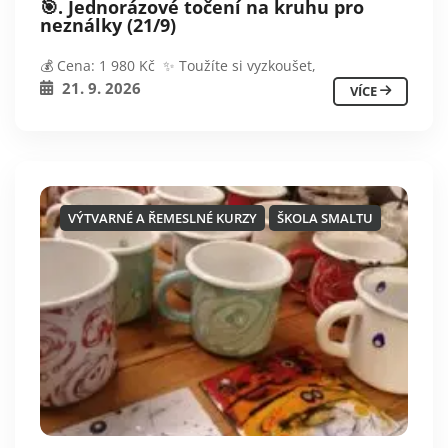
🎯. Jednorázové točení na kruhu pro
neználky (21/9)
💰 Cena: 1 980 Kč ✨ Toužíte si vyzkoušet,
21. 9. 2026
VÍCE
VÝTVARNÉ A ŘEMESLNÉ KURZY
ŠKOLA SMALTU