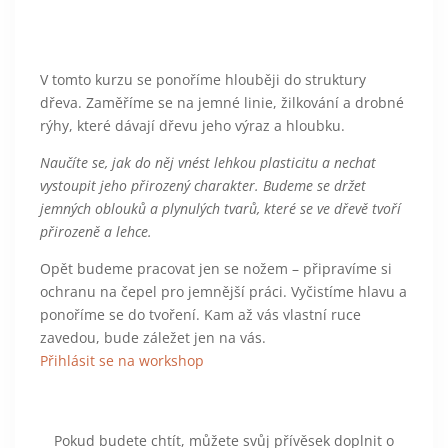
V tomto kurzu se ponoříme hlouběji do struktury
dřeva. Zaměříme se na jemné linie, žilkování a drobné
rýhy, které dávají dřevu jeho výraz a hloubku.
Naučíte se, jak do něj vnést lehkou plasticitu a nechat
vystoupit jeho přirozený charakter. Budeme se držet
jemných oblouků a plynulých tvarů, které se ve dřevě tvoří
přirozeně a lehce.
Opět budeme pracovat jen se nožem – připravíme si
ochranu na čepel pro jemnější práci. Vyčistíme hlavu a
ponoříme se do tvoření. Kam až vás vlastní ruce
zavedou, bude záležet jen na vás.
Přihlásit se na workshop
Pokud budete chtít, můžete svůj přívěsek doplnit o