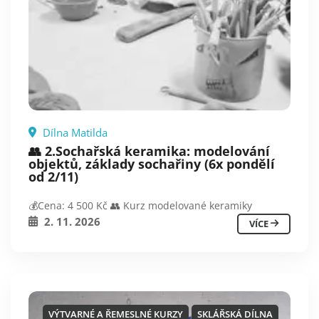
Dílna Matilda
👥 2.Sochařská keramika: modelování
objektů, základy sochařiny (6x pondělí
od 2/11)
💰Cena: 4 500 Kč 👥 Kurz modelované keramiky
2. 11. 2026
VÍCE
VÝTVARNÉ A ŘEMESLNÉ KURZY
SKLÁŘSKÁ DÍLNA