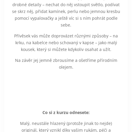
drobné detaily – nechat do něj vstoupit světlo, podívat
se skrz něj, přidat kamínek, perlu nebo jemnou kresbu
pomocí vypalovačky a ještě víc si s ním pohrát podle
sebe.
Přívěsek vás může doprovázet různými způsoby – na
krku, na kabelce nebo schovaný v kapse – jako malý
kousek, který si můžete kdykoliv osahat a užít.
Na závěr jej jemně zbrousíme a ošetříme přírodním
olejem.
Co si z kurzu odnesete:
Malý, neustále hlazený (protože jinak to nejde)
originál, který vznikl díky vašim rukám, péči a