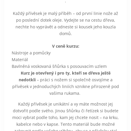
.
Každý přívěsek je malý příběh – od první linie nože až
po poslední dotek oleje. Vydejte se na cestu dřeva,
nechte ho vyprávět a odneste si kousek jeho kouzla
domů.
V ceně kurzu:
Nástroje a pomůcky
Materiál
Bavlněná voskovaná šňůrka s posouvacím uzlem
Kurz je otevřený i pro ty, kteří se dřeva ještě
nedotkli
– práci s nožem si společně osvojíme a
přívěsek v jednoduchých liniích vznikne přirozeně pod
vašima rukama.
Každý přívěsek je unikátní a vy máte možnost jej
dotvořit podle svého. Jinou šňůrku či řetízek si budete
moci vybrat podle toho, kam jej chcete nosit – na krku,
kabelce nebo v kapse. Tento materiál bude možné
zakoupit podle vašeho výběru, aby se z přívěsku stal