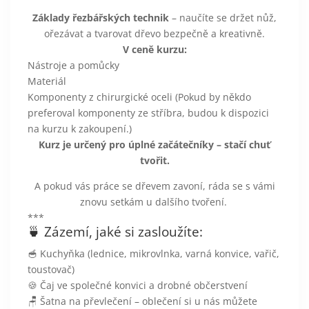
Základy řezbářských technik
– naučíte se držet nůž,
ořezávat a tvarovat dřevo bezpečně a kreativně.
V ceně kurzu:
Nástroje a pomůcky
Materiál
Komponenty z chirurgické oceli (Pokud by někdo
preferoval komponenty ze stříbra, budou k dispozici
na kurzu k zakoupení.)
Kurz je určený pro úplné začátečníky – stačí chuť
tvořit.
A pokud vás práce se dřevem zavoní, ráda se s vámi
znovu setkám u dalšího tvoření.
***
🍵 Zázemí, jaké si zasloužíte:
🥣 Kuchyňka (lednice, mikrovlnka, varná konvice, vařič,
toustovač)
🍪 Čaj ve společné konvici a drobné občerstvení
🪑 Šatna na převlečení – oblečení si u nás můžete