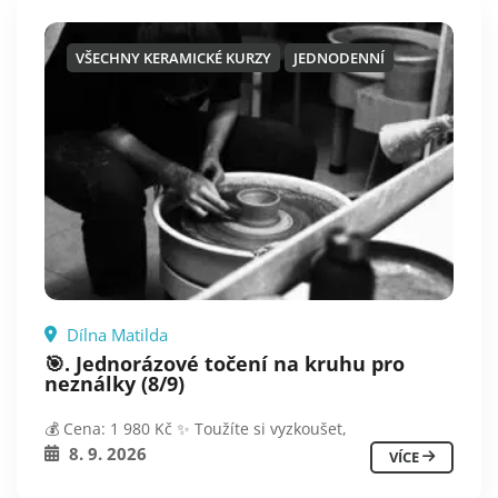
VŠECHNY KERAMICKÉ KURZY
JEDNODENNÍ
Dílna Matilda
🎯. Jednorázové točení na kruhu pro
neználky (8/9)
💰 Cena: 1 980 Kč ✨ Toužíte si vyzkoušet,
8. 9. 2026
VÍCE