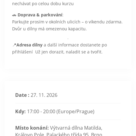
nechávat po celou dobu kurzu
🚗
Doprava & parkování
:
Parkujte prosím v okolních ulicích – o víkendu zdarma.
Dvůr u dílny má omezenou kapacitu.
📍
Adresa dílny
a další informace dostanete po
přihlášení Už jen dorazit, naladit se a tvořit.
Date :
27. 11. 2026
Kdy:
17:00 - 20:00
(Europe/Prague)
Místo konání:
Výtvarná dílna Matilda,
Královo Pole, Palackého třída 95, Brno