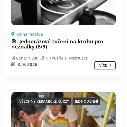
Dílna Matilda
🎯. Jednorázové točení na kruhu pro
neználky (8/9)
💰 Cena: 1 980 Kč ✨ Toužíte si vyzkoušet,
8. 9. 2026
VÍCE
VŠECHNY KERAMICKÉ KURZY
JEDNODENNÍ