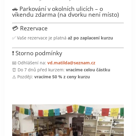
🚗 Parkování v okolních ulicích – o
víkendu zdarma (na dvorku není místo)
💳 Rezervace
✅ Vaše rezervace je platná
až po zaplacení kurzu
❗ Storno podmínky
📧 Odhlášení na:
vd.matilda@seznam.cz
⏰ Do 7 dnů před kurzem:
vracíme celou částku
⚠️ Později:
vracíme 50 % z ceny kurzu