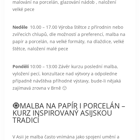
malování na porcelán, glazování nádob , naložení
velké pece
Neděle
10.00 – 17.00 Výroba štětce z přírodnin nebo
zvířecích chlupů, dle možností a preferencí, malba na
papír a porcelán, na velké formáty, na dlaždice, velké
štětce, naložení malé pece
Pondělí
10:00 – 13:00 Závěr kurzu poslední malba,
vyložení pecí, konzultace nad výtvory a odpoledne
případně návštěva příhodné výstavy, bude-li nějaká
zajímavá zrovna v Brně 🙂
🧿MALBA NA PAPÍR I PORCELÁN –
KURZ INSPIROVANÝ ASIJSKOU
TRADICÍ
V Asii je malba často vnímána jako spojení umění a