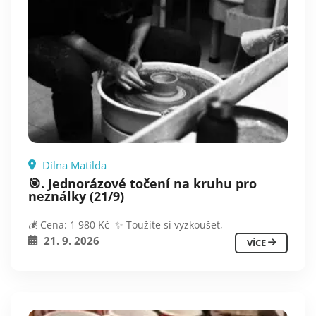
Dílna Matilda
🎯. Jednorázové točení na kruhu pro
neználky (21/9)
💰 Cena: 1 980 Kč ✨ Toužíte si vyzkoušet,
21. 9. 2026
VÍCE