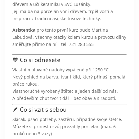
dřevem a učí keramiku v SVČ Lužánky.
Její malba na porcelán voní dřevem, trpělivostí a
inspirací z tradiční asijské tušové techniky.
Asistentka
pro tento první kurz bude Martina
Labudová. Všechny otázky kolem kurzu a provozu dílny
směřujte přímo na ní – tel. 721 283 555
💙 Co si odnesete
Vlastní malované nádoby vypálené při 1250 °C.
Nový pohled na barvu, tvar i klid, který přináší pomalá
práce rukou.
Vlastnoručně vyrobený štětec a jeden další od nás.
A především chuť tvořit dál – bez obav a s radostí.
🪶 Co si vzít s sebou
Skicák, psací potřeby, zástěru, případně svoje štětce.
Můžete si přinést i svůj přežahlý porcelán (max. 6
hrnků nebo 3 vázy).