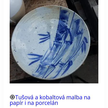
🧿
Tušová a kobaltová malba na
papír i na porcelán