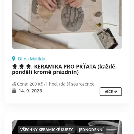
Dílna Matilda
🐥.🐥.🐥. KERAMIKA PRO PRŤATA (každé
pondělí kromě prázdnin)
💰 Cena: 200 Kč /1 hod. (další sourozenec
14. 9. 2026
VÍCE
VŠECHNY KERAMICKÉ KURZY
JEDNODENNÍ