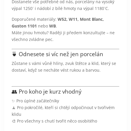
Dostanete vše potřebné od nás, porcelány na vysoký
výpal 1250´ i nádobí z bílé hmoty na výpal 1180´C.
Doporučené materiály:
W52, W11, Mont Blanc,
Guston 1101
nebo
WB
.
Máte jinou hmotu? Raději ji předem konzultujte – ne
všechno zvládne pec.
🍵 Odnesete si víc než jen porcelán
Zůstane s vámi vůně hlíny, zvuk štětce a klid, který se
dostaví, když se necháte vést rukou a barvou.
👥 Pro koho je kurz vhodný
✨ Pro úplné začátečníky
🧘 Pro pokročilé, kteří si chtějí odpočinout v tvořivém
klidu
🎨 Pro všechny s chutí tvořit něco osobitého