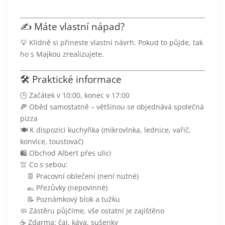
✍️ Máte vlastní nápad?
💡 Klidně si přineste vlastní návrh. Pokud to půjde, tak
ho s Majkou zrealizujete.
🛠️ Praktické informace
🕒 Začátek v 10:00, konec v 17:00
🍕 Oběd samostatně – většinou se objednává společná
pizza
🍽️ K dispozici kuchyňka (mikrovlnka, lednice, vařič,
konvice, toustovač)
🛍️ Obchod Albert přes ulici
👚 Co s sebou:
👖 Pracovní oblečení (není nutné)
🥿 Přezůvky (nepovinné)
📝 Poznámkový blok a tužku
🧼 Zástěru půjčíme, vše ostatní je zajištěno
☕ Zdarma: čaj, káva, sušenky