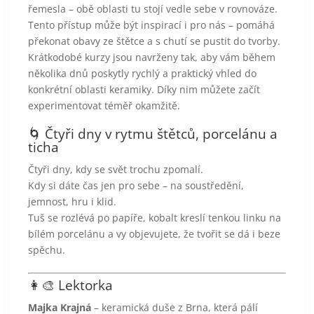
řemesla – obě oblasti tu stojí vedle sebe v rovnováze.
Tento přístup může být inspirací i pro nás – pomáhá
překonat obavy ze štětce a s chutí se pustit do tvorby.
Krátkodobé kurzy jsou navrženy tak, aby vám během
několika dnů poskytly rychlý a praktický vhled do
konkrétní oblasti keramiky. Díky nim můžete začít
experimentovat téměř okamžitě.
🌀 Čtyři dny v rytmu štětců, porcelánu a
ticha
Čtyři dny, kdy se svět trochu zpomalí.
Kdy si dáte čas jen pro sebe – na soustředění,
jemnost, hru i klid.
Tuš se rozlévá po papíře, kobalt kreslí tenkou linku na
bílém porcelánu a vy objevujete, že tvořit se dá i beze
spěchu.
👩‍🎨 Lektorka
Majka Krajná
– keramická duše z Brna, která pálí