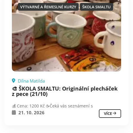
VÝTVARNÉ A ŘEMESLNÉ KURZY
ŠKOLA SMALTU
Dílna Matilda
🎨 ŠKOLA SMALTU: Originální plecháček
z pece (21/10)
💰 Cena: 1200 Kč ☕️Čeká vás seznámení s
21. 10. 2026
VÍCE