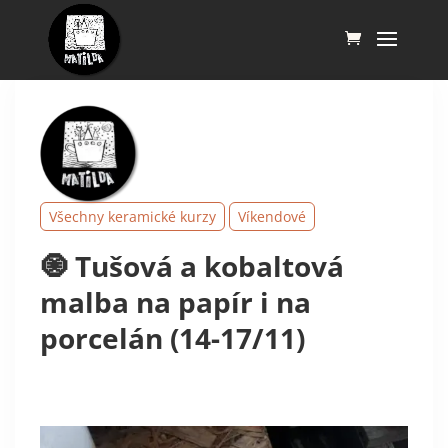
Všechny keramické kurzy
Víkendové
🧿 Tušová a kobaltová
malba na papír i na
porcelán (14-17/11)