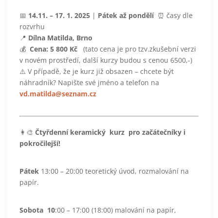
📅
14.11. – 17. 1. 2025
|
Pátek až pondělí
⏰ časy dle
rozvrhu
📍
Dílna Matilda, Brno
💰
Cena: 5 800 Kč
(tato cena je pro tzv.zkušební verzi
v novém prostředí, další kurzy budou s cenou 6500,-)
⚠️ V případě, že je kurz již obsazen – chcete být
náhradník? Napište své jméno a telefon na
vd.matilda@seznam.cz
👩‍🎨
Čtyřdenní keramický kurz pro začátečníky i
pokročilejší!
Pátek
13:00 – 20:00 teoretický úvod, rozmalování na
papír.
Sobota 10
:00 – 17:00 (18:00) malování na papír,