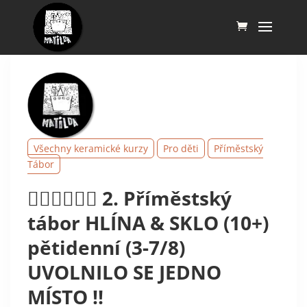
Všechny keramické kurzy
Pro děti
Příměstský
Tábor
💁‍♀️💁‍♀️💁‍♀️ 2. Příměstský
tábor HLÍNA & SKLO (10+)
pětidenní (3-7/8)
UVOLNILO SE JEDNO
MÍSTO !!