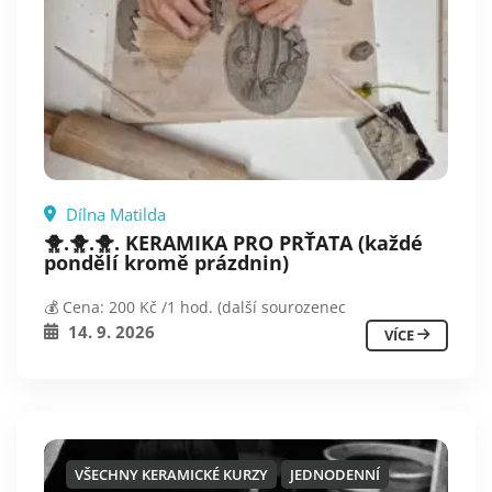
Dílna Matilda
🐥.🐥.🐥. KERAMIKA PRO PRŤATA (každé
pondělí kromě prázdnin)
💰 Cena: 200 Kč /1 hod. (další sourozenec
14. 9. 2026
VÍCE
VŠECHNY KERAMICKÉ KURZY
JEDNODENNÍ