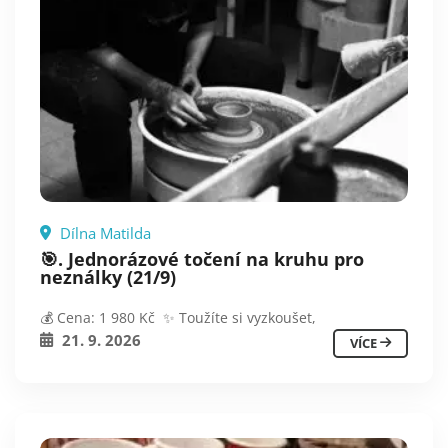
Dílna Matilda
🎯. Jednorázové točení na kruhu pro
neználky (21/9)
💰 Cena: 1 980 Kč ✨ Toužíte si vyzkoušet,
21. 9. 2026
VÍCE