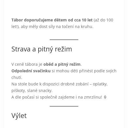
Tábor doporučujeme dětem od cca 10 let
(až do 100
let!), aby měly dost síly na točení na kruhu.
Strava a pitný režim
V ceně tábora je
oběd a pitný režim
.
Odpolední svačinku
si mohou děti přinést podle svých
chutí.
Na stole bude k dispozici drobné zobání – oplatky,
piškoty, slané snacky.
A dle počasí si společně zajdeme i na zmrzlinu! 🍦
Výlet