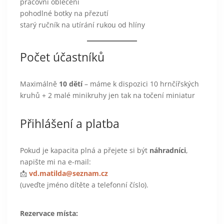
pracovní oblečení
pohodlné botky na přezutí
starý ručník na utírání rukou od hlíny
Počet účastníků
Maximálně
10 dětí
– máme k dispozici 10 hrnčířských
kruhů + 2 malé minikruhy jen tak na točení miniatur
Přihlášení a platba
Pokud je kapacita plná a přejete si být
náhradníci
,
napište mi na e-mail:
📩
vd.matilda@seznam.cz
(uveďte jméno dítěte a telefonní číslo).
Rezervace místa: