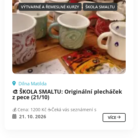
VÝTVARNÉ A ŘEMESLNÉ KURZY
ŠKOLA SMALTU
Dílna Matilda
🎨 ŠKOLA SMALTU: Originální plecháček
z pece (21/10)
💰 Cena: 1200 Kč ☕️Čeká vás seznámení s
21. 10. 2026
VÍCE