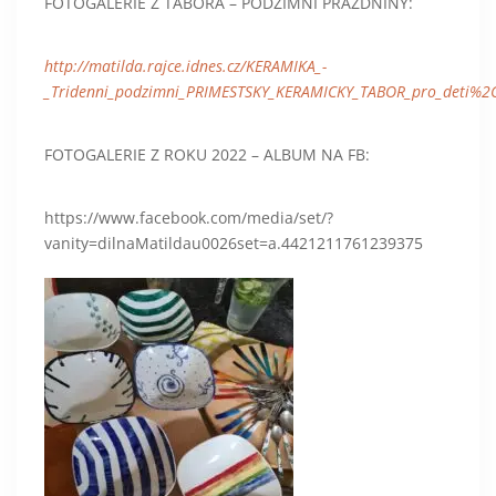
FOTOGALERIE Z TÁBORA – PODZIMNÍ PRÁZDNINY:
http://matilda.rajce.idnes.cz/KERAMIKA_-
_Tridenni_podzimni_PRIMESTSKY_KERAMICKY_TABOR_pro_deti%2C.
FOTOGALERIE Z ROKU 2022 – ALBUM NA FB:
https://www.facebook.com/media/set/?
vanity=dilnaMatildau0026set=a.4421211761239375