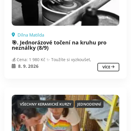
Dílna Matilda
🎯. Jednorázové točení na kruhu pro
neználky (8/9)
💰 Cena: 1 980 Kč ✨ Toužíte si vyzkoušet,
8. 9. 2026
VÍCE
VŠECHNY KERAMICKÉ KURZY
JEDNODENNÍ