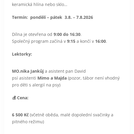
keramická hlína nebo sklo…
Termín: pondělí – pátek 3.8. – 7.8.2026
Dílna je otevřena od
9:00 do 16:30
.
Společný program začíná v
9:15
a končí v
16:00
.
Lektorky:
MO.nika Jankůj
a asistent pan David
psí asistenti
Mimo a Majda
(pozor, tábor není vhodný
pro děti s alergií na psy)
💰 Cena:
6 500 Kč
(včetně oběda, malé dopolední svačinky a
pitného režimu)