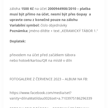
záloha
1500 Kč
na účet
2000944908/2010 – platba
musí být přímo na účet, nesmí být přes Gopay a
upravte cenu z konečné pouze na zálohu
Variabilní symbol:
číslo objednávky
Poznámka:
jméno dítěte + text „KERAMICKÝ TÁBOR 1.“
Doplatek:
převodem na účet před začátkem tábora
nebo hotově/kartou/QR na místě v díln
FOTOGALERIE Z ČERVENCE 2023 – ALBUM NA FB:
https://www.facebook.com/media/set?
vanity=dilnaMatildau0026set=a.7103975186296339