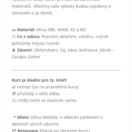
materiálů. Všechny vaše výtvory budou vypáleny a
odnesete si je domů.
🧱
Materiál:
Hlína SBK, MAM, KS a BO
👕
Co s sebou:
Pracovní oblečení, zástěru, ručník
(přezůvky nejsou nutné)
🍵
Zázemí:
Občerstvení, čaj, káva, knihovna, dárek –
časopis
Golem
Kurz je ideální pro ty, kteří:
🌿 nemají čas na pravidelné kurzy
🧭 přijíždějí z větší dálky
🧘‍♀️ chtějí tvořit ve vlastním rytmu
📍
Místo:
Dílna Matilda, o víkendu parkování v
okolních ulicích zdarma
💳
Rezervace:
Platná po uhrazení kurzu