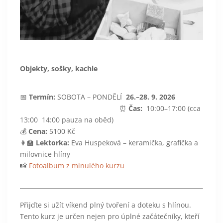
Objekty, sošky, kachle
📅
Termín:
SOBOTA – PONDĚLÍ
26.–28. 9. 2026
⏰
Čas:
10:00–17:00 (cca
13:00 14:00 pauza na oběd)
💰
Cena:
5100 Kč
👩‍🏫
Lektorka:
Eva Huspeková – keramička, grafička a
milovnice hlíny
📸
Fotoalbum z minulého kurzu
Přijďte si užít víkend plný tvoření a doteku s hlínou.
Tento kurz je určen nejen pro úplné začátečníky, kteří