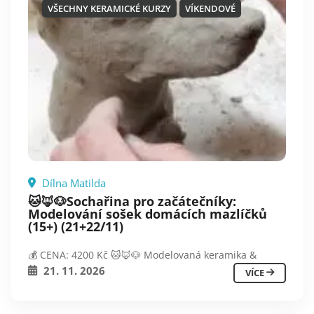
VŠECHNY KERAMICKÉ KURZY
VÍKENDOVÉ
Dílna Matilda
🐱🦊🐶Sochařina pro začátečníky:
Modelování sošek domácích mazlíčků
(15+) (21+22/11)
💰 CENA: 4200 Kč 🐱🦊🐶 Modelovaná keramika &
21. 11. 2026
VÍCE