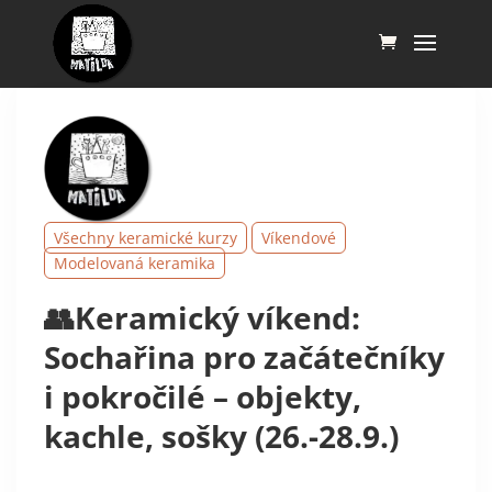
Všechny keramické kurzy
Víkendové
Modelovaná keramika
👥Keramický víkend:
Sochařina pro začátečníky
i pokročilé – objekty,
kachle, sošky (26.-28.9.)