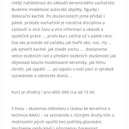
chtějí nahlédnout do základů keramického sochařství.
Budeme modelovat autorské objekty, figurky i
dekorační kachle. Po zkušenostech jsme přidali i
pátek, protože sochařství je náročná disciplína a
zaslouží si více času a více informací a ukázek a
společné práce …..proto kurz začíná už v pátek ráno.
Eva vás provede od začátku jak tvořit oko, noc, rty …
jak vytvořit kachel, jak stavět sochu …. dostaneme
velice osobních rad a předání osobních zkušeností jak
objevovat kouzlo modelované keramiky, jak hlínu
zkrotit, jak vypálit ….. po výpalu v naší peci si výrobek
vyzvednete a odnesete domů …
Kurz je vhodný i pro větší děti cca od 15 let.
S Evou – zkušenou lektorkou s láskou ke keramice a
technice RAKU – se seznámíte s různými druhy hlín a
možnostmi jejich využití bez potřeby glazování.
Využijeme oxidy kovů i přirozenou barevnost