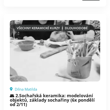
VŠECHNY KERAMICKÉ KURZY
DLOUHODOBÉ
Dílna Matilda
👥 2.Sochařská keramika: modelování
objektů, základy sochařiny (6x pondělí
od 2/11)