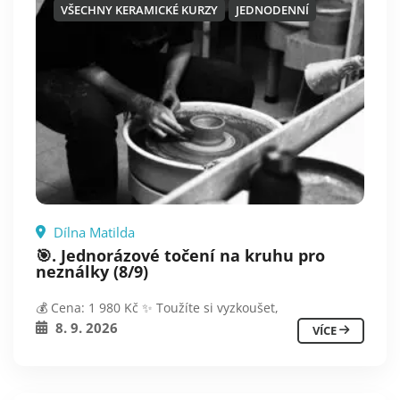
VŠECHNY KERAMICKÉ KURZY
JEDNODENNÍ
Dílna Matilda
🎯. Jednorázové točení na kruhu pro
neználky (8/9)
💰 Cena: 1 980 Kč ✨ Toužíte si vyzkoušet,
8. 9. 2026
VÍCE