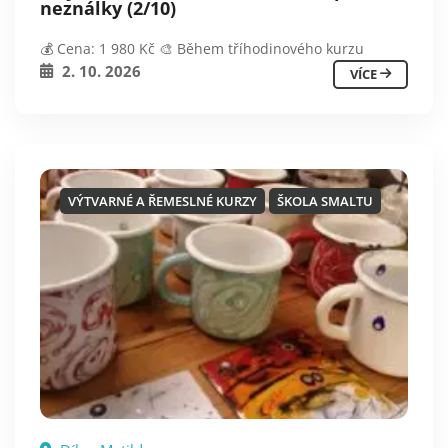
neználky (2/10)
💰 Cena: 1 980 Kč 🎨 Během tříhodinového kurzu
2. 10. 2026
VÍCE
VÝTVARNÉ A ŘEMESLNÉ KURZY
ŠKOLA SMALTU