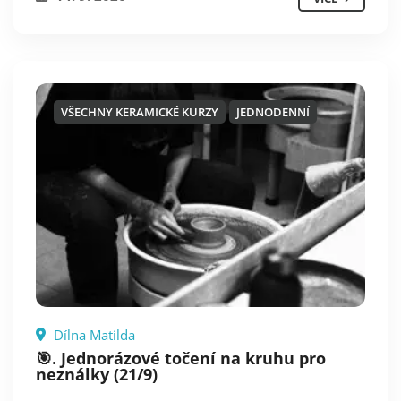
VŠECHNY KERAMICKÉ KURZY
JEDNODENNÍ
Dílna Matilda
🎯. Jednorázové točení na kruhu pro
neználky (21/9)