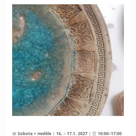
📅
Sobota + neděle
|
16. – 17.1. 2027
| ⏰
10:00–17:00