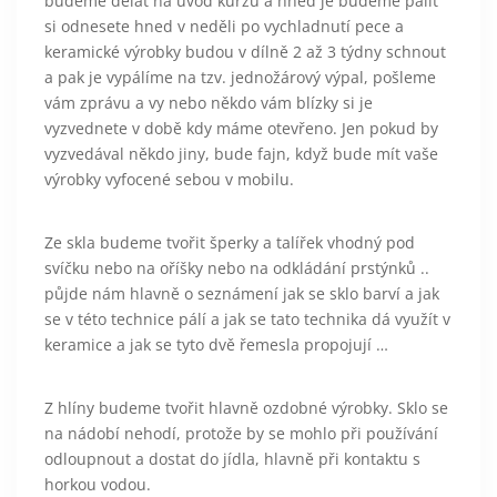
budeme dělat na úvod kurzu a hned je budeme pálit
si odnesete hned v neděli po vychladnutí pece a
keramické výrobky budou v dílně 2 až 3 týdny schnout
a pak je vypálíme na tzv. jednožárový výpal, pošleme
vám zprávu a vy nebo někdo vám blízky si je
vyzvednete v době kdy máme otevřeno. Jen pokud by
vyzvedával někdo jiny, bude fajn, když bude mít vaše
výrobky vyfocené sebou v mobilu.
Ze skla budeme tvořit šperky a talířek vhodný pod
svíčku nebo na oříšky nebo na odkládání prstýnků ..
půjde nám hlavně o seznámení jak se sklo barví a jak
se v této technice pálí a jak se tato technika dá využít v
keramice a jak se tyto dvě řemesla propojují …
Z hlíny budeme tvořit hlavně ozdobné výrobky. Sklo se
na nádobí nehodí, protože by se mohlo při používání
odloupnout a dostat do jídla, hlavně při kontaktu s
horkou vodou.