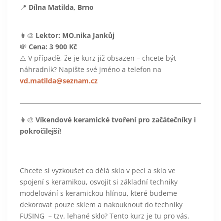
📍
Dílna Matilda, Brno
👩‍🎨
Lektor: MO.nika Jankůj
💸
Cena: 3 900 Kč
⚠️ V případě, že je kurz již obsazen – chcete být
náhradník? Napište své jméno a telefon na
vd.matilda@seznam.cz
👩‍🎨
Víkendové keramické tvoření pro začátečníky i
pokročilejší!
Chcete si vyzkoušet co dělá sklo v peci a sklo ve
spojení s keramikou, osvojit si základní techniky
modelování s keramickou hlínou, které budeme
dekorovat pouze sklem a nakouknout do techniky
FUSING – tzv. lehané sklo? Tento kurz je tu pro vás.