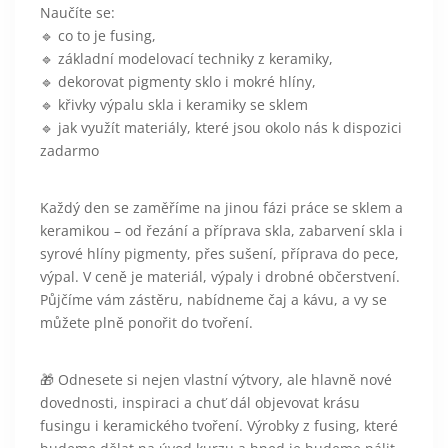
Naučíte se:
🔹 co to je fusing,
🔹 základní modelovací techniky z keramiky,
🔹 dekorovat pigmenty sklo i mokré hlíny,
🔹 křivky výpalu skla i keramiky se sklem
🔹 jak využít materiály, které jsou okolo nás k dispozici
zadarmo
Každý den se zaměříme na jinou fázi práce se sklem a
keramikou – od řezání a příprava skla, zabarvení skla i
syrové hlíny pigmenty, přes sušení, příprava do pece,
výpal. V ceně je materiál, výpaly i drobné občerstvení.
Půjčíme vám zástěru, nabídneme čaj a kávu, a vy se
můžete plně ponořit do tvoření.
🎁 Odnesete si nejen vlastní výtvory, ale hlavně nové
dovednosti, inspiraci a chuť dál objevovat krásu
fusingu i keramického tvoření. Výrobky z fusing, které