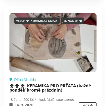
VŠECHNY KERAMICKÉ KURZY
JEDNODENNÍ
Dílna Matilda
🐥.🐥.🐥. KERAMIKA PRO PRŤATA (každé
pondělí kromě prázdnin)
💰 Cena: 200 Kč /1 hod. (další sourozenec
14. 9. 2026
VÍCE