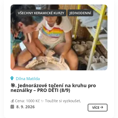
VŠECHNY KERAMICKÉ KURZY
JEDNODENNÍ
Dílna Matilda
🎯. Jednorázové točení na kruhu pro
neználky – PRO DĚTI (8/9)
💰 Cena: 1000 Kč ✨ Toužíte si vyzkoušet,
8. 9. 2026
VÍCE