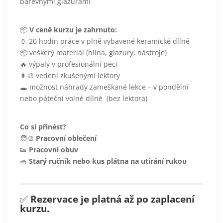
barevnými glazurami
📦
V ceně kurzu je zahrnuto:
🏺 20 hodin práce v plně vybavené keramické dílně
📦 veškerý materiál (hlína, glazury, nástroje)
🔥 výpaly v profesionální peci
👩‍🎨 vedení zkušenými lektory
🕳️ možnost náhrady zameškané lekce – v pondělní
nebo páteční volné dílně (bez lektora)
Co si přinést?
🧑‍🎨
Pracovní oblečení
👟
Pracovní obuv
🧺
Starý ručník nebo kus plátna na utírání rukou
✅
Rezervace je platná až po zaplacení
kurzu.