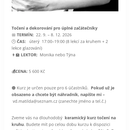
Točení a dekorování pro úplné začátečníky
📅
TERMÍN:
22. 9. – 8. 12. 2026
🕒
ČAS:
úterý 17:00–19:00 (8 lekcí za kruhem + 2
lekce glazování)
👩‍🏫
LEKTOR:
Monika nebo Týna
💰CENA:
5 600 Kč
🟠 Kurz je určen pouze pro 6 účastníků.
Pokud už je
obsazeno a chcete být náhradník, napište mi –
vd.matilda@seznam.cz (zanechte jméno a tel.č.)
Zveme vás na dlouhodobý
keramický kurz točení na
kruhu
. Budete mít po celou dobu kurzu k dispozici