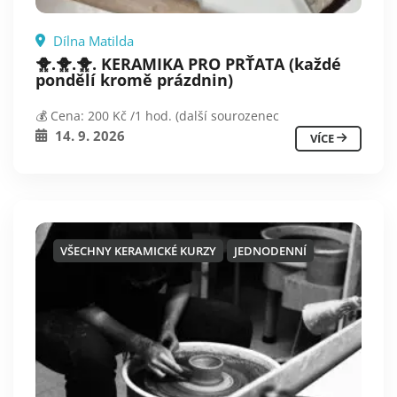
Dílna Matilda
🐥.🐥.🐥. KERAMIKA PRO PRŤATA (každé
pondělí kromě prázdnin)
💰 Cena: 200 Kč /1 hod. (další sourozenec
14. 9. 2026
VÍCE
VŠECHNY KERAMICKÉ KURZY
JEDNODENNÍ