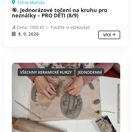
Dílna Matilda
🎯. Jednorázové točení na kruhu pro
neználky – PRO DĚTI (8/9)
💰 Cena: 1000 Kč ✨ Toužíte si vyzkoušet,
8. 9. 2026
VÍCE
VŠECHNY KERAMICKÉ KURZY
JEDNODENNÍ