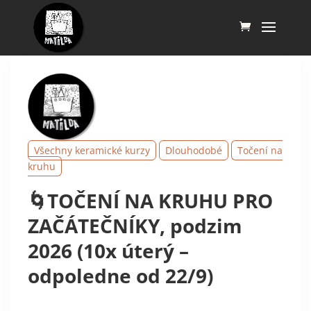
Všechny keramické kurzy
Dlouhodobé
Točení na
kruhu
🌀TOČENÍ NA KRUHU PRO
ZAČÁTEČNÍKY, podzim
2026 (10x úterý –
odpoledne od 22/9)