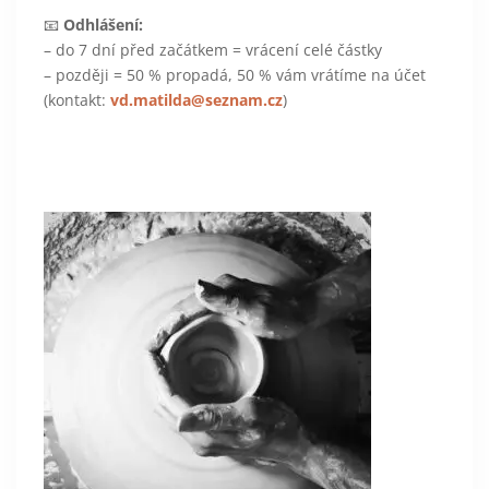
📧
Odhlášení:
– do 7 dní před začátkem = vrácení celé částky
– později = 50 % propadá, 50 % vám vrátíme na účet
(kontakt:
vd.matilda@seznam.cz
)