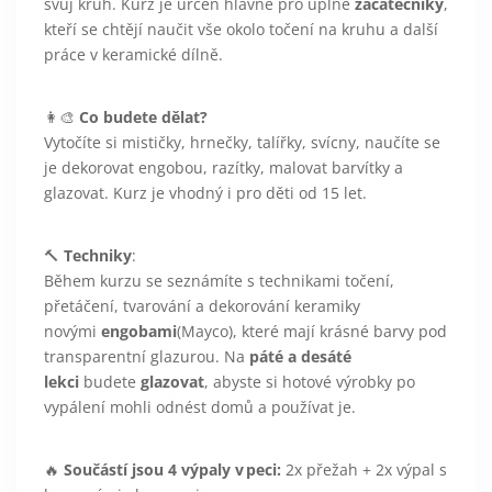
svůj kruh. Kurz je určen hlavně pro úplné
začátečníky
,
kteří se chtějí naučit vše okolo točení na kruhu a další
práce v keramické dílně.
👩‍🎨
Co budete dělat?
Vytočíte si mističky, hrnečky, talířky, svícny, naučíte se
je dekorovat engobou, razítky, malovat barvítky a
glazovat. Kurz je vhodný i pro děti od 15 let.
🔨
Techniky
:
Během kurzu se seznámíte s technikami točení,
přetáčení, tvarování a dekorování keramiky
novými
engobami
(Mayco), které mají krásné barvy pod
transparentní glazurou. Na
páté a desáté
lekci
budete
glazovat
, abyste si hotové výrobky po
vypálení mohli odnést domů a používat je.
🔥
Součástí jsou 4 výpaly v peci:
2x přežah + 2x výpal s