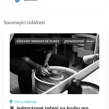
Související Události
VŠECHNY KERAMICKÉ KURZY
JEDNODENNÍ
Dílna Matilda
🎯. Jednorázové točení na kruhu pro