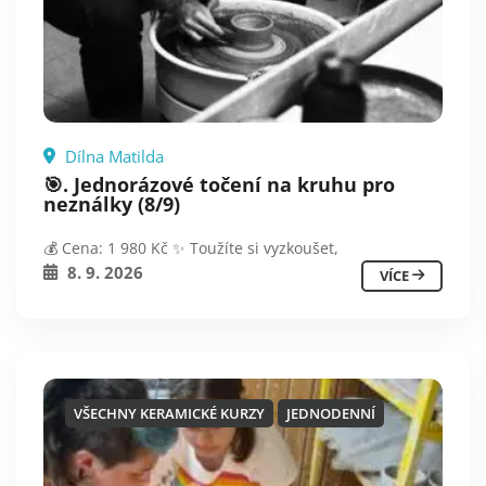
Dílna Matilda
🎯. Jednorázové točení na kruhu pro
neználky (8/9)
💰 Cena: 1 980 Kč ✨ Toužíte si vyzkoušet,
8. 9. 2026
VÍCE
VŠECHNY KERAMICKÉ KURZY
JEDNODENNÍ