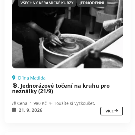
VŠECHNY KERAMICKÉ KURZY
JEDNODENNÍ
Dílna Matilda
🎯. Jednorázové točení na kruhu pro
neználky (21/9)
💰 Cena: 1 980 Kč ✨ Toužíte si vyzkoušet,
21. 9. 2026
VÍCE