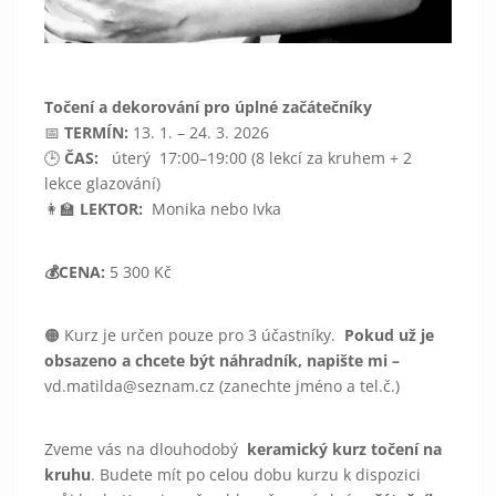
Točení a dekorování pro úplné začátečníky
📅
TERMÍN:
13. 1. – 24. 3. 2026
🕒
ČAS:
úterý 17:00–19:00 (8 lekcí za kruhem + 2
lekce glazování)
👩‍🏫
LEKTOR:
Monika nebo Ivka
💰CENA:
5 300 Kč
🟠 Kurz je určen pouze pro 3 účastníky.
Pokud už je
obsazeno a chcete být náhradník, napište mi –
vd.matilda@seznam.cz (zanechte jméno a tel.č.)
Zveme vás na dlouhodobý
keramický kurz točení na
kruhu
. Budete mít po celou dobu kurzu k dispozici