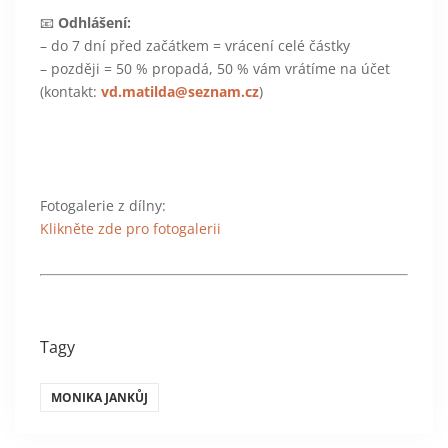
📧
Odhlášení:
– do 7 dní před začátkem = vrácení celé částky
– později = 50 % propadá, 50 % vám vrátíme na účet
(kontakt:
vd.matilda@seznam.cz
)
Fotogalerie z dílny:
Klikněte zde pro fotogalerii
Tagy
MONIKA JANKŮJ