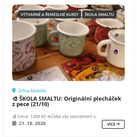
VÝTVARNÉ A ŘEMESLNÉ KURZY
ŠKOLA SMALTU
Dílna Matilda
🎨 ŠKOLA SMALTU: Originální plecháček
z pece (21/10)
💰 Cena: 1200 Kč ☕️Čeká vás seznámení s
21. 10. 2026
VÍCE