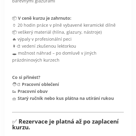
barevnými glazurami
📦
V ceně kurzu je zahrnuto:
🏺 20 hodin práce v plně vybavené keramické dílně
📦 veškerý materiál (hlína, glazury, nástroje)
🔥 výpaly v profesionální peci
👩‍🎨 vedení zkušenou lektorkou
🕳️ možnost náhrad – po domluvě v jiných
prázdninových kurzech
Co si přinést?
🧑‍🎨
Pracovní oblečení
👟
Pracovní obuv
🧺
Starý ručník nebo kus plátna na utírání rukou
✅
Rezervace je platná až po zaplacení
kurzu.