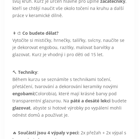
svůj kruh. Kurz je určen hlavně pro úplné
začátečníky
,
kteří se chtějí naučit vše okolo točení na kruhu a další
práce v keramické dílně.
👩‍🎨
Co budete dělat?
Vytočíte si mističky, hrnečky, talířky, svícny, naučíte se
je dekorovat engobou, razítky, malovat barvítky a
glazovat. Kurz je vhodný i pro děti od 15 let.
🔨
Techniky
:
Během kurzu se seznámíte s technikami točení,
přetáčení, tvarování a dekorování keramiky novými
engobami
(Colorobia), které mají krásné barvy pod
transparentní glazurou. Na
páté a desáté lekci
budete
glazovat
, abyste si hotové výrobky po vypálení mohli
odnést domů a používat je.
🔥
Součástí jsou 4 výpaly v peci:
2x přežah + 2x výpal s