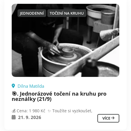
JEDNODENNÍ
TOČENÍ NA KRUHU
Dílna Matilda
🎯. Jednorázové točení na kruhu pro
neználky (21/9)
💰 Cena: 1 980 Kč ✨ Toužíte si vyzkoušet,
21. 9. 2026
VÍCE