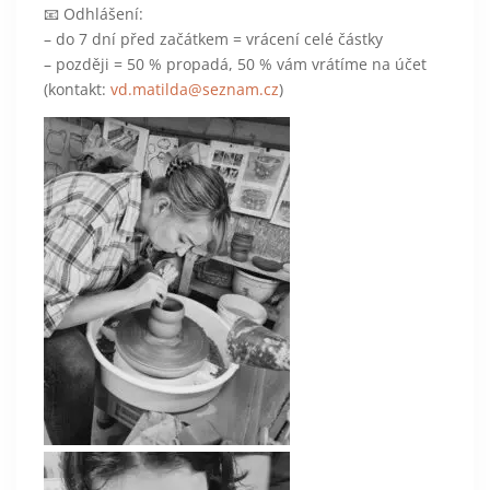
📧
Odhlášení:
– do 7 dní před začátkem = vrácení celé částky
– později = 50 % propadá, 50 % vám vrátíme na účet
(kontakt:
vd.matilda@seznam.cz
)