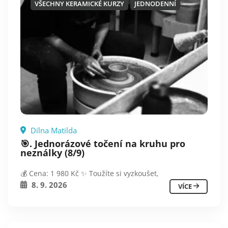
VŠECHNY KERAMICKÉ KURZY
JEDNODENNÍ
Dílna Matilda
🎯. Jednorázové točení na kruhu pro
neználky (8/9)
💰 Cena: 1 980 Kč ✨ Toužíte si vyzkoušet,
8. 9. 2026
VÍCE