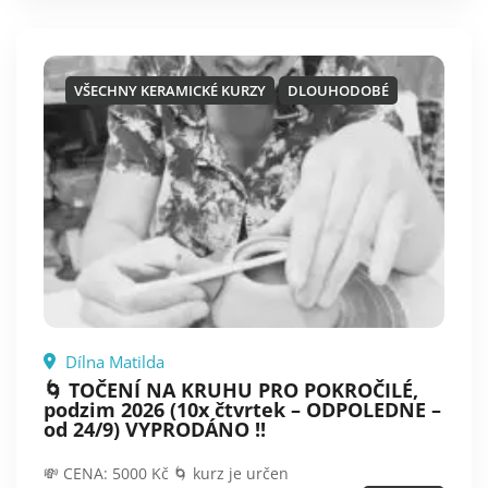
VŠECHNY KERAMICKÉ KURZY
DLOUHODOBÉ
Dílna Matilda
🌀 TOČENÍ NA KRUHU PRO POKROČILÉ,
podzim 2026 (10x čtvrtek – ODPOLEDNE –
od 24/9) VYPRODÁNO !!
💸 CENA: 5000 Kč 🌀 kurz je určen