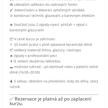
🧰 základům odlévání do sádrových forem
🖌️ dokončování a dekoraci vytočených výrobků
🎨 kombinaci technik, glazování a barevným efektům
🔥
Součástí jsou 2 výpaly v peci:
přežah + výpal s
barevnými glazurami
📦
V ceně kurzu je zahrnuto:
🏺 20 hodin práce v plně vybavené keramické dílně
📦 veškerý materiál (hlína, glazury, nástroje)
🔥 výpaly v profesionální peci
👩‍🎨 vedení zkušenou lektorkou
🕳️ možnost náhrad – po domluvě nebo v páteční volné
dílně (16:00–20:00)
🧳
S sebou:
oblečení na převlečení, boty do dílny, starý
ručník
✅
Rezervace je platná až po zaplacení
kurzu.