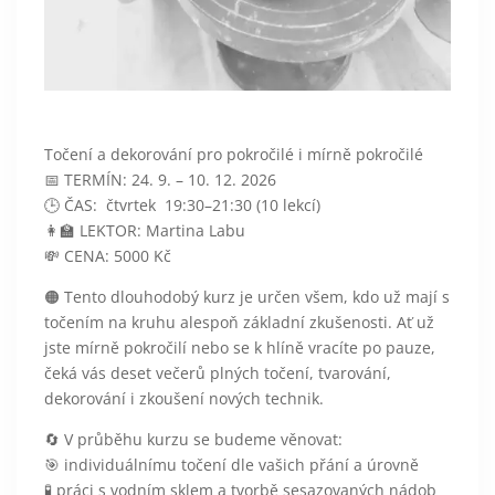
Točení a dekorování pro pokročilé i mírně pokročilé
📅
TERMÍN:
24. 9. – 10. 12. 2026
🕒
ČAS:
čtvrtek 19:30–21:30 (10 lekcí)
👩‍🏫
LEKTOR:
Martina Labu
💸
CENA:
5000 Kč
🟠 Tento dlouhodobý kurz je určen všem, kdo už mají s
točením na kruhu alespoň základní zkušenosti. Ať už
jste mírně pokročilí nebo se k hlíně vracíte po pauze,
čeká vás deset večerů plných točení, tvarování,
dekorování i zkoušení nových technik.
🔄
V průběhu kurzu se budeme věnovat:
🎯 individuálnímu točení dle vašich přání a úrovně
🧪 práci s vodním sklem a tvorbě sesazovaných nádob