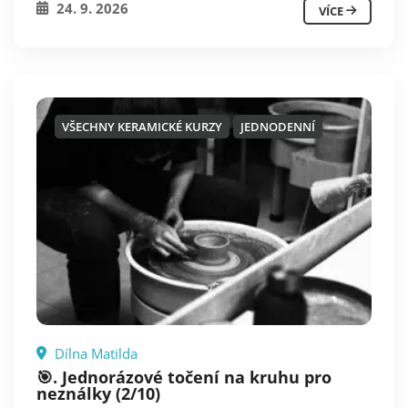
24. 9. 2026
VÍCE
VŠECHNY KERAMICKÉ KURZY
JEDNODENNÍ
Dílna Matilda
🎯. Jednorázové točení na kruhu pro
neználky (2/10)