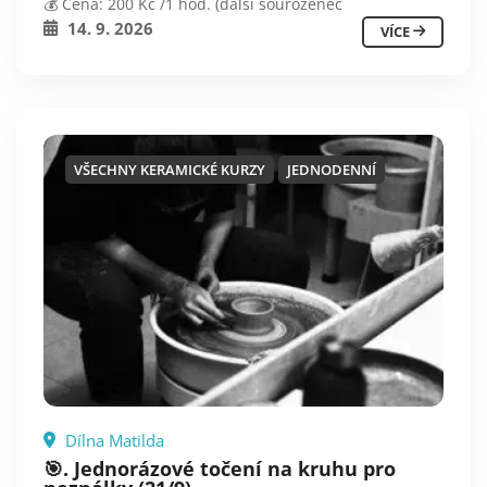
💰 Cena: 200 Kč /1 hod. (další sourozenec
14. 9. 2026
VÍCE
VŠECHNY KERAMICKÉ KURZY
JEDNODENNÍ
Dílna Matilda
🎯. Jednorázové točení na kruhu pro