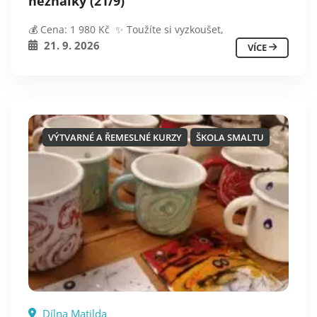
neználky (21/9)
💰 Cena: 1 980 Kč ✨ Toužíte si vyzkoušet,
21. 9. 2026
VÍCE
VÝTVARNÉ A ŘEMESLNÉ KURZY
ŠKOLA SMALTU
Dílna Matilda