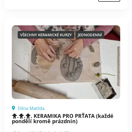
VŠECHNY KERAMICKÉ KURZY
JEDNODENNÍ
Dílna Matilda
🐥.🐥.🐥. KERAMIKA PRO PRŤATA (každé
pondělí kromě prázdnin)