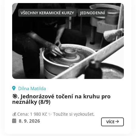
VŠECHNY KERAMICKÉ KURZY
JEDNODENNÍ
Dílna Matilda
🎯. Jednorázové točení na kruhu pro
neználky (8/9)
💰 Cena: 1 980 Kč ✨ Toužíte si vyzkoušet,
8. 9. 2026
VÍCE