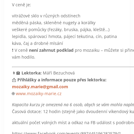
V ceně je:
vitrážové sklo v různých odstínech
měděná páska, skleněné nugety a korálky
veškeré pomůcky (řezáky, bruska, pájka, kleště…)
lepidla, spárovací hmota, pájecí tekutina, cín, patina
káva, čaj a drobné mlsání
❗ V ceně
není zahrnut podklad
pro mozaiku – můžete si přiné
vám hodilo.
👩‍🏫
Lektorka:
Máří Bezuchová
📩
Přihlášky a informace pouze přes lektorku:
mozaiky.marie@gmail.com
🌐
www.mozaiky-marie.cz
Kapacita kurzu je omezená na 6 osob, abych se vám mohla napln
Časová dotace: 12 hodin (stejně jako dvoudenní víkendový ku
aktuální počet volných míst a odkaz na FB událost s podrobn
https://www.facebook.com/events/897445196282579/?