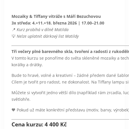
Mozaiky & Tiffany vitráže s Máří Bezuchovou
3x středa: 4.+11.+18. března 2026 | 17.00–21.00
📍
Kurz probíhá v dílně Matilda
💡
Nelze uplatnit dárkový list Matildy
Tři večery plné barevného skla, tvoření a radosti z rukoděl
V tomto kurzu se ponoříme do světa skleněné mozaiky a technik
korálky a drátky.
Bude to hravé, volné a kreativní – žádné předem dané šablon
Cílem je tvořit pro radost, ne dokonalost. Na Tiffany lampu s
Můžete si vytvořit jedno větší dílo (například rám zrcadla,
světlohře.
🧡 Pokud už máte konkrétní představu (motiv, barvy, výrobek)
Cena kurzu: 4 400 Kč