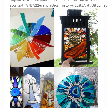
acontext=%7B%22event_action_history%22%3A[%7B%22m