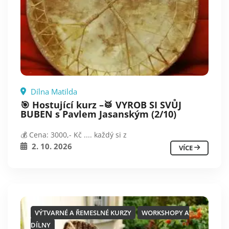
Dílna Matilda
🎯 Hostující kurz –🥁 VYROB SI SVŮJ
BUBEN s Pavlem Jasanským (2/10)
💰 Cena: 3000,- Kč .... každý si z
2. 10. 2026
VÍCE
VÝTVARNÉ A ŘEMESLNÉ KURZY
WORKSHOPY A
DÍLNY