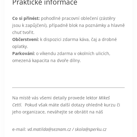
Praktické informace
Co si přinést:
pohodlné pracovní oblečení (zástěry
jsou k zapůjčení), případně blok na poznámky a hlavně
chuť tvořit.
Občerstvení:
k dispozici zdarma káva, čaj a drobné
oplatky.
Parkování:
o víkendu zdarma v okolních ulicích,
omezená kapacita na dvoře dílny.
Na místě vás všemi detaily provede lektor
Mikeš
Cettl.
Pokud však máte další dotazy ohledně kurzu či
jeho organizace, neváhejte se obrátit na náš
e-mail:
vd.matilda@seznam.cz / skola@sperku.cz