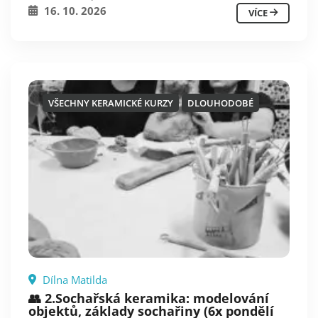
16. 10. 2026
VÍCE
VŠECHNY KERAMICKÉ KURZY
DLOUHODOBÉ
Dílna Matilda
👥 2.Sochařská keramika: modelování
objektů, základy sochařiny (6x pondělí