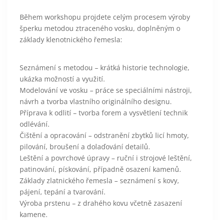
Během workshopu projdete celým procesem výroby
šperku metodou ztraceného vosku, doplněným o
základy klenotnického řemesla:
Seznámení s metodou – krátká historie technologie,
ukázka možností a využití.
Modelování ve vosku – práce se speciálními nástroji,
návrh a tvorba vlastního originálního designu.
Příprava k odlití – tvorba forem a vysvětlení technik
odlévání.
Čištění a opracování – odstranění zbytků licí hmoty,
pilování, broušení a dolaďování detailů.
Leštění a povrchové úpravy – ruční i strojové leštění,
patinování, pískování, případně osazení kamenů.
Základy zlatnického řemesla – seznámení s kovy,
pájení, tepání a tvarování.
Výroba prstenu – z drahého kovu včetně zasazení
kamene.