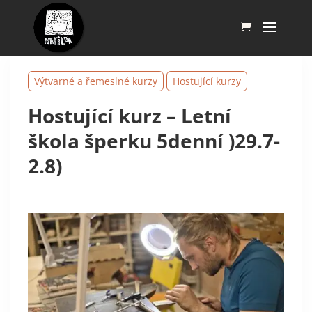
Výtvarné a řemeslné kurzy
Hostující kurzy
Hostující kurz – Letní
škola šperku 5denní )29.7-
2.8)