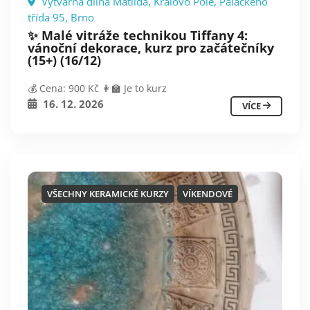
Výtvarná dílna Matilda, Královo Pole, Palackého
třída 95, Brno
✨ Malé vitráže technikou Tiffany 4:
vánoční dekorace, kurz pro začátečníky
(15+) (16/12)
💰 Cena: 900 Kč 👩‍🏫 Je to kurz
16. 12. 2026
VÍCE
VŠECHNY KERAMICKÉ KURZY
VÍKENDOVÉ