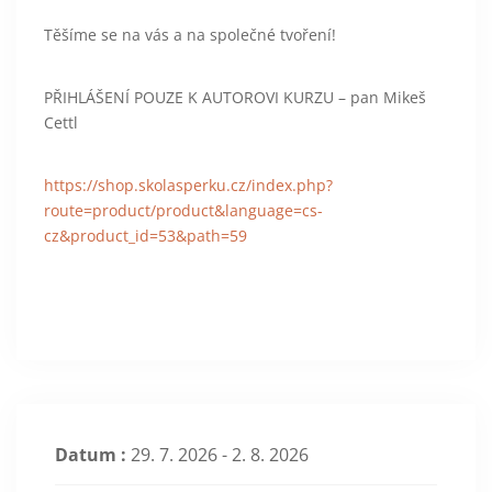
Těšíme se na vás a na společné tvoření!
PŘIHLÁŠENÍ POUZE K AUTOROVI KURZU – pan Mikeš
Cettl
https://shop.skolasperku.cz/index.php?
route=product/product&language=cs-
cz&product_id=53&path=59
Datum :
29. 7. 2026 - 2. 8. 2026