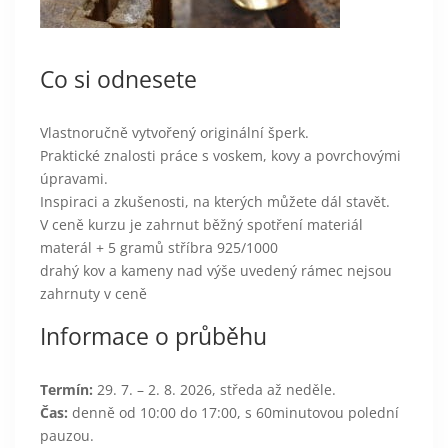
Co si odnesete
Vlastnoručně vytvořený originální šperk.
Praktické znalosti práce s voskem, kovy a povrchovými
úpravami.
Inspiraci a zkušenosti, na kterých můžete dál stavět.
V ceně kurzu je zahrnut běžný spotření materiál
materál + 5 gramů stříbra 925/1000
drahý kov a kameny nad výše uvedený rámec nejsou
zahrnuty v ceně
Informace o průběhu
Termín:
29. 7. – 2. 8. 2026, středa až neděle.
Čas:
denně od 10:00 do 17:00, s 60minutovou polední
pauzou.