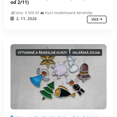
od 2/11)
💰Cena: 4 500 Kč 👥 Kurz modelované keramiky
2. 11. 2026
VÍCE
VÝTVARNÉ A ŘEMESLNÉ KURZY
SKLÁŘSKÁ DÍLNA