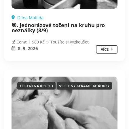
Dílna Matilda
🎯. Jednorázové točení na kruhu pro
neználky (8/9)
💰 Cena: 1 980 Kč ✨ Toužíte si vyzkoušet,
8. 9. 2026
VÍCE
TOČENÍ NA KRUHU
VŠECHNY KERAMICKÉ KURZY