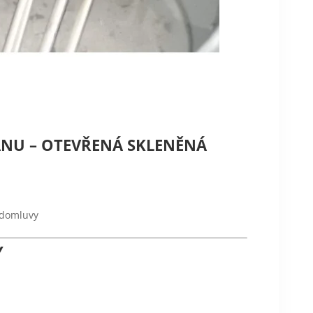
ANU – OTEVŘENÁ SKLENĚNÁ
 domluvy
Y