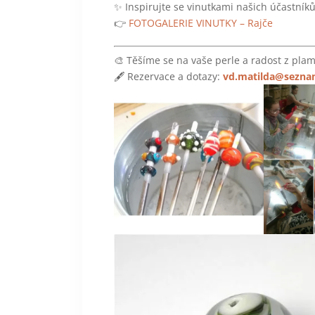
✨ Inspirujte se vinutkami našich účastníků
👉
FOTOGALERIE VINUTKY – Rajče
🎨 Těšíme se na vaše perle a radost z pla
🖋️ Rezervace a dotazy:
vd.matilda@sezna