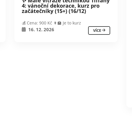
✨ Malé vitráže technikou Tiffany
4: vánoční dekorace, kurz pro
začátečníky (15+) (16/12)
💰 Cena: 900 Kč 👩‍🏫 Je to kurz
16. 12. 2026
VÍCE