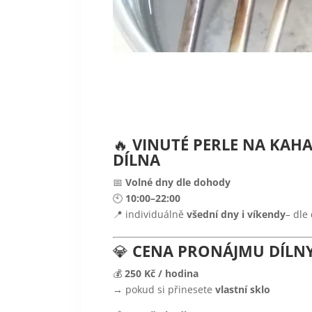
🔥
VINUTÉ PERLE NA KAH
DÍLNA
📅
Volné dny dle dohody
🕙
10:00–22:00
📍 individuálně
všední dny i víkendy
– dle
💎
CENA PRONÁJMU DÍLN
💰
250 Kč / hodina
→ pokud si přinesete
vlastní sklo