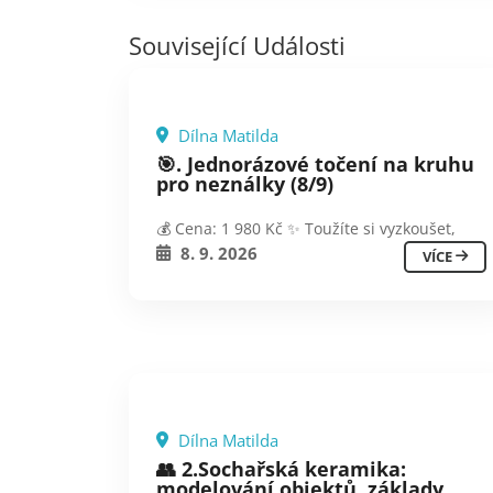
Související Události
VŠECHNY KERAMICKÉ KURZY
Dílna Matilda
JEDNODENNÍ
🎯. Jednorázové točení na kruhu
pro neználky (8/9)
💰 Cena: 1 980 Kč ✨ Toužíte si vyzkoušet,
8. 9. 2026
VÍCE
VŠECHNY KERAMICKÉ KURZY
Dílna Matilda
DLOUHODOBÉ
👥 2.Sochařská keramika:
modelování objektů, základy