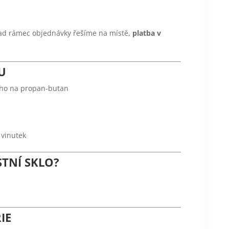
nad rámec objednávky řešíme na místě,
platba v
U
ho na propan-butan
 vinutek
STNÍ SKLO?
IE