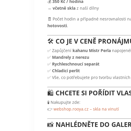
💰
350 Kč / hodina
→
včetně skla
z naší dílny
🧾 Počet hodin a případné nesrovnalosti 
hotovosti
.
🛠️
CO JE V CENĚ PRONÁJM
✅ Zapůjčení
kahanu Mistr Perla
napojené
✅
Mandrely z nerezu
✅
Rychleschnoucí separát
✅
Chladicí perlit
✅ Vše, co potřebujete pro tvorbu vlastních
🛍️
CHCETE SI POŘÍDIT VLA
🧪 Nakupujte zde:
👉
webshop.rooya.cz – skla na vinutí
📸
NAHLÉDNĚTE DO GALER