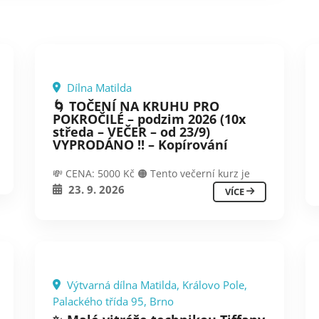
TOČENÍ NA KRUHU
VŠECHNY KERAMICKÉ
Dílna Matilda
KURZY
🌀 TOČENÍ NA KRUHU PRO
POKROČILÉ – podzim 2026 (10x
středa – VEČER – od 23/9)
VYPRODÁNO !! – Kopírování
💸 CENA: 5000 Kč 🟠 Tento večerní kurz je
23. 9. 2026
VÍCE
VÝTVARNÉ A ŘEMESLNÉ KURZY
SKLÁŘSKÁ
Výtvarná dílna Matilda, Královo Pole,
DÍLNA
Palackého třída 95, Brno