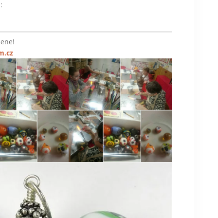
:
mene!
m.cz