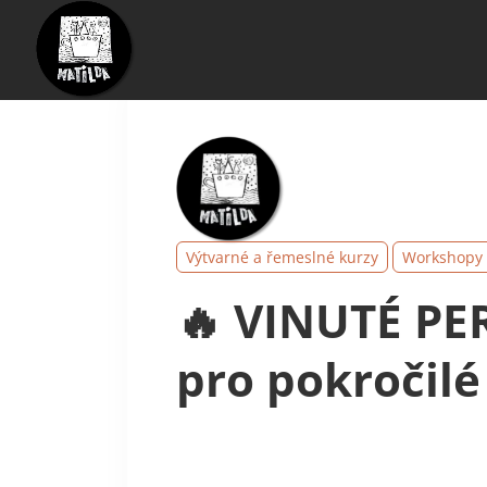
Výtvarné a řemeslné kurzy
Workshopy 
🔥 VINUTÉ PER
pro pokročilé