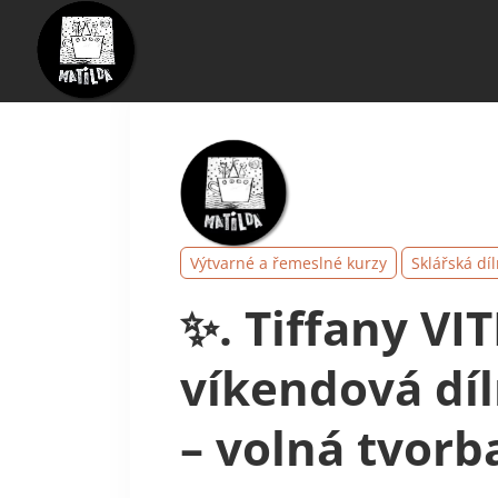
Výtvarné a řemeslné kurzy
Sklářská dí
✨. Tiffany VI
víkendová díl
– volná tvorb