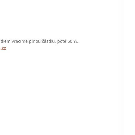
čátkem vracíme plnou částku, poté 50 %.
.cz