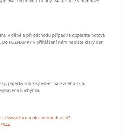
 spojovat technikou Tiffany. Materiál je v hodinové
odinu v dílně a při odchodu případně doplatíte hotově
ně. Do POZNÁMKY v přihlášení nám napište který den
usky, páječky a široký výběr barevného skla.
 i vybavená kuchyňka.
ps://www.facebook.com/media/set?
49544