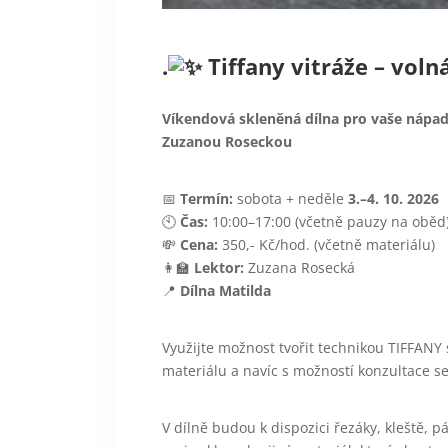
.
Tiffany vitráže – voln
Víkendová skl
eněná dílna pro vaše nápad
Zuzanou Roseckou
📅
Termín:
sobota + neděle
3.–4. 10. 2026
🕙
Čas:
10:00–17:00 (včetně pauzy na oběd
💸
Cena:
350,- Kč/hod. (včetně materiálu)
👩‍🏫
Lektor:
Zuzana Rosecká
📍
Dílna Matilda
Využijte možnost tvořit technikou TIFFANY
materiálu a navíc s možností konzultace s
V dílně budou k dispozici řezáky, kleště, p