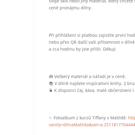
svoje sklo nebo jiný materiál, který chcete
ceně pronájmu dílny.
Při přihlášení si platbou zajistíte první h
nebo přes QR další vaši přítomnost v díl
a cca hodinu by jste přišli. Děkuji
🧰 Veškerý materiál a nářadí je v ceně.
📚 V dílně najdete inspirativní knihy, 2 br
🍵 K dispozici čaj, káva, malé občerstvení
✨ Fotoalbum z kurzů Tiffany v Matildě:
htt
vanity=dilnaMatilda&set=a.251181770444