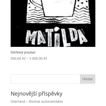
Dárkový poukaz
Rozpětí
500,00
Kč
–
5 000,00
Kč
cen:
500,00 Kč
až
Hledat
5
000,00 Kč
Nejnovější příspěvky
Overland – festival autonomádov